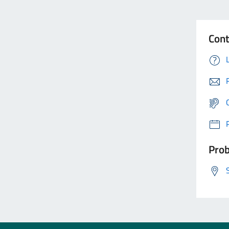
Cont
Prob