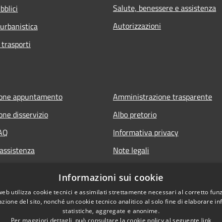
Salute, benessere e assistenza
bblici
Autorizzazioni
 urbanistica
 trasporti
ione appuntamento
Amministrazione trasparente
one disservizio
Albo pretorio
FAQ
Informativa privacy
 assistenza
Note legali
Dichiarazione di accessibilità
Informazioni sui cookie
web utilizza cookie tecnici e assimilati strettamente necessari al corretto fu
azione del sito, nonché un cookie tecnico analitico al solo fine di elaborare i
statistiche, aggregate e anonime.
Per maggiori dettagli, può consultare la cookie policy al seguente
link