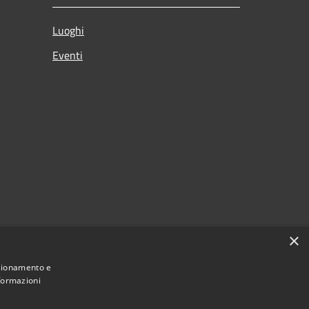
Luoghi
Eventi
×
nzionamento e
nformazioni