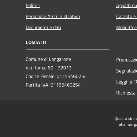
Politici
Appalti pu
Personale Amministrativo
Catasto e
Documenti e dati
Mobilità e
CONTATTI
Comune di Longarone
Prenotaz
Via Roma, 60 - 32013
Segnalazi
Codice Fiscale: 01155460254
Leggi le 
Partita IVA: 01155460254
Richiesta
PEC:
comune.longarone.bl@pecveneto.it
Questo sito 
Centralino Unico:
+39 0437 575811
alla navig