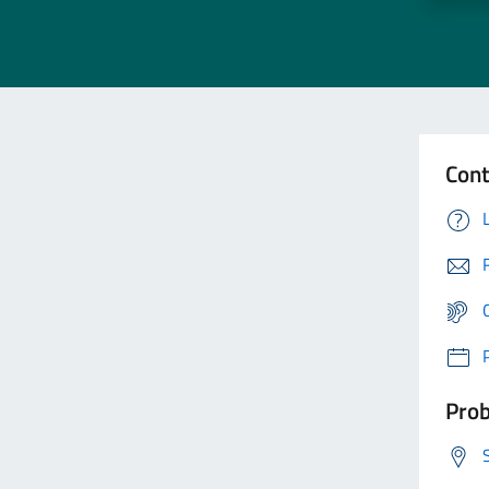
Cont
Prob