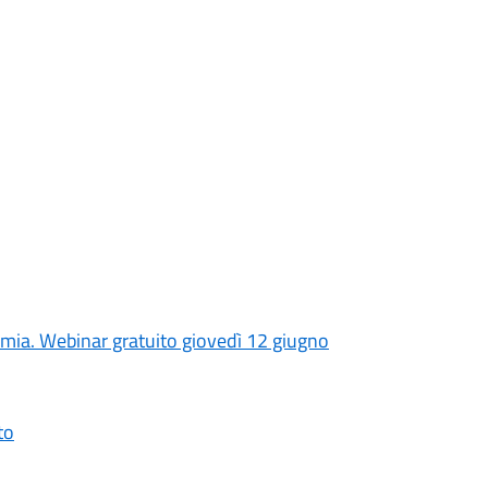
nomia. Webinar gratuito giovedì 12 giugno
to