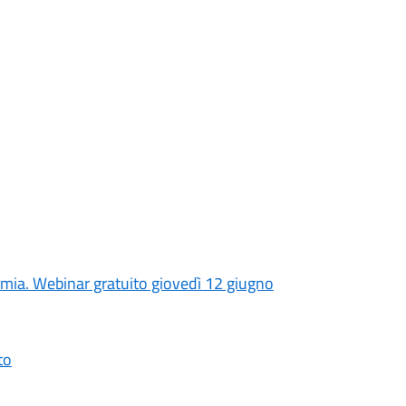
nomia. Webinar gratuito giovedì 12 giugno
to