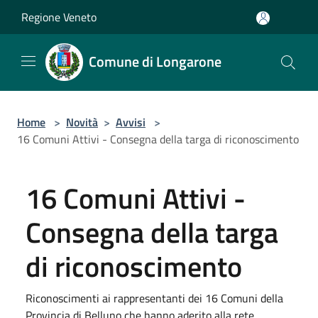
Salta al contenuto principale
Regione Veneto
Comune di Longarone
Home
>
Novità
>
Avvisi
>
16 Comuni Attivi - Consegna della targa di riconoscimento
16 Comuni Attivi -
Consegna della targa
di riconoscimento
Riconoscimenti ai rappresentanti dei 16 Comuni della
Provincia di Belluno che hanno aderito alla rete