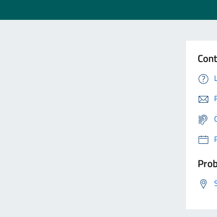
Cont
Prob