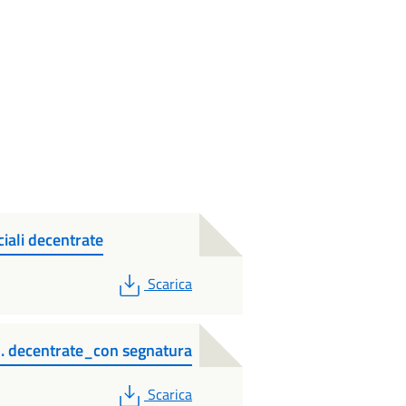
iali decentrate
PDF
Scarica
. decentrate_con segnatura
PDF
Scarica