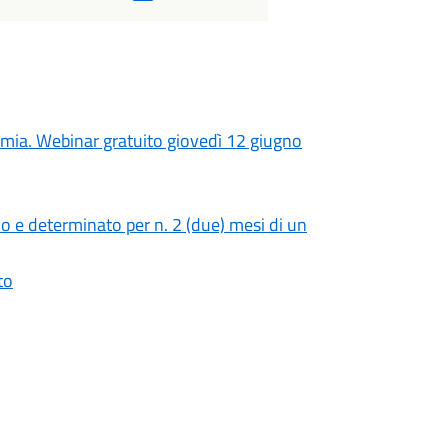
nomia. Webinar gratuito giovedì 12 giugno
 e determinato per n. 2 (due) mesi di un
to