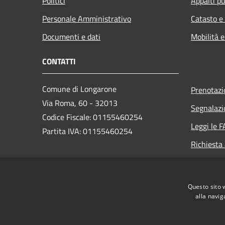
Politici
Appalti pu
Personale Amministrativo
Catasto e
Documenti e dati
Mobilità e
CONTATTI
Comune di Longarone
Prenotaz
Via Roma, 60 - 32013
Segnalazi
Codice Fiscale: 01155460254
Leggi le 
Partita IVA: 01155460254
Richiesta
PEC:
comune.longarone.bl@pecveneto.it
Questo sito 
Centralino Unico:
+39 0437 575811
alla navig