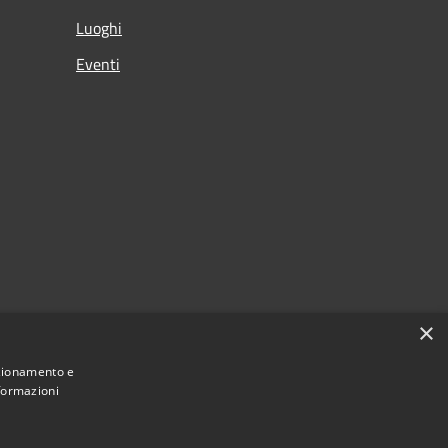
Luoghi
Eventi
×
nzionamento e
nformazioni