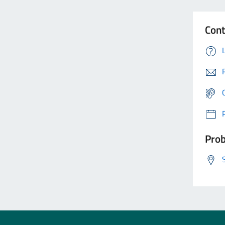
Cont
Prob