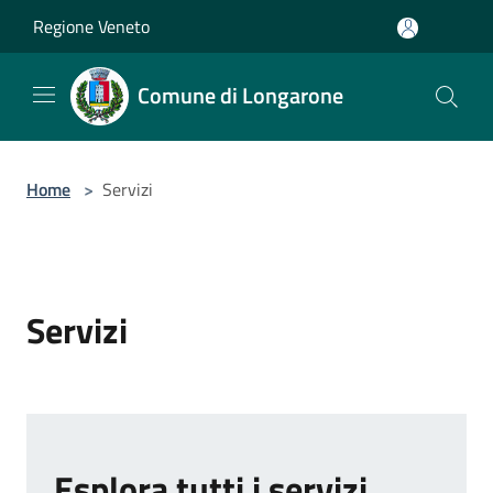
Salta al contenuto principale
Regione Veneto
Comune di Longarone
Home
>
Servizi
Servizi
Esplora tutti i servizi