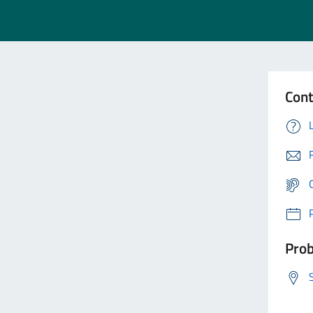
Cont
Prob