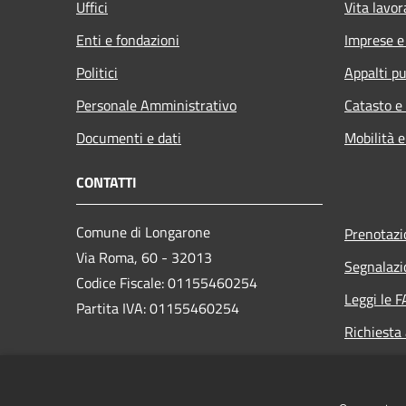
Uffici
Vita lavor
Enti e fondazioni
Imprese 
Politici
Appalti pu
Personale Amministrativo
Catasto e
Documenti e dati
Mobilità e
CONTATTI
Comune di Longarone
Prenotaz
Via Roma, 60 - 32013
Segnalazi
Codice Fiscale: 01155460254
Leggi le 
Partita IVA: 01155460254
Richiesta
PEC:
comune.longarone.bl@pecveneto.it