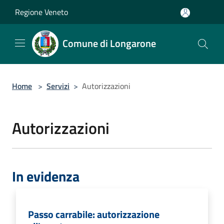
Salta al contenuto principale
Regione Veneto
Comune di Longarone
Home
>
Servizi
>
Autorizzazioni
Autorizzazioni
In evidenza
Passo carrabile: autorizzazione