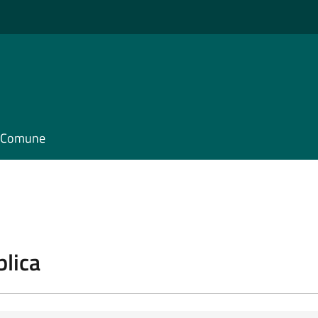
il Comune
blica