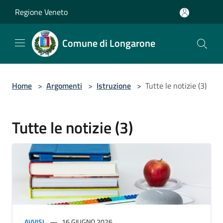
Salta al contenuto principale
Regione Veneto
Comune di Longarone
Home
>
Argomenti
>
Istruzione
>
Tutte le notizie (3)
Tutte le notizie (3)
AVVISI
16 GIUGNO 2026