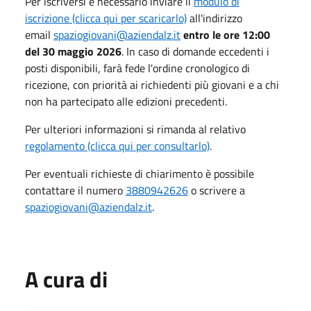
Per iscriversi è necessario inviare il
modulo di
iscrizione (clicca qui per scaricarlo)
all'indirizzo
email
spaziogiovani@aziendalz.it
entro le ore 12:00
del 30 maggio 2026
.
In caso di domande eccedenti i
posti disponibili, farà fede l'ordine cronologico di
ricezione, con priorità ai richiedenti più giovani e a chi
non ha partecipato alle edizioni precedenti
.
P
er ulteriori informazioni si rimanda al relativo
regolamento (clicca qui per consultarlo)
.
Per eventuali richieste di chiarimento è possibile
contattare il numero
3880942626
o scrivere a
spaziogiovani@aziendalz.it
.
A cura di