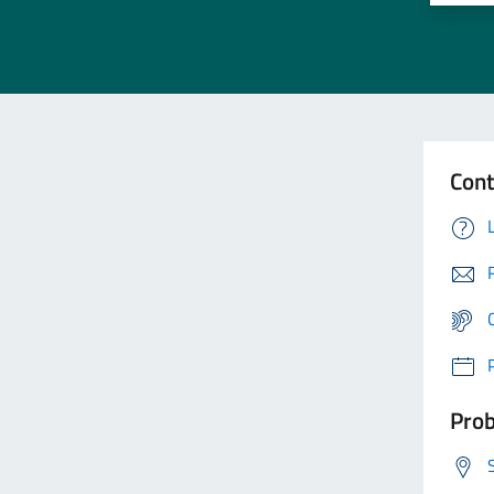
Cont
Prob