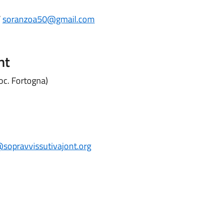
/
soranzoa50@gmail.com
nt
oc. Fortogna)
sopravvissutivajont.org