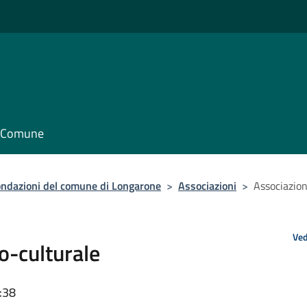
il Comune
fondazioni del comune di Longarone
>
Associazioni
>
Associazion
Ved
o-culturale
:38