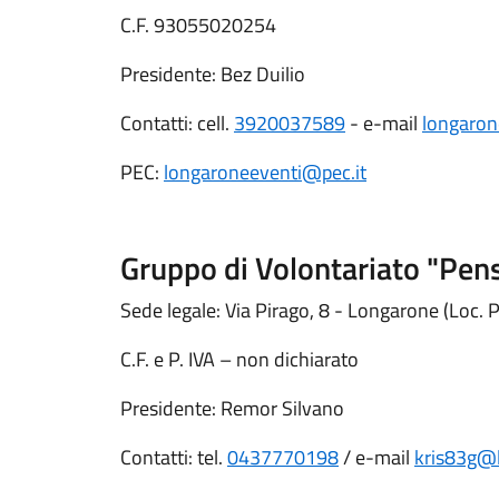
C.F. 93055020254
Presidente: Bez Duilio
Contatti: cell.
3920037589
- e-mail
longaro
PEC:
longaroneeventi@pec.it
Gruppo di Volontariato "Pen
Sede legale: Via Pirago, 8 - Longarone (Loc. P
C.F. e P. IVA – non dichiarato
Presidente: Remor Silvano
Contatti: tel.
0437770198
/ e-mail
kris83g@l