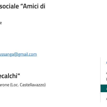
ociale “Amici di
ne
russanga@gmail.com
ecalchi"
arone (Loc. Castellavazzo)