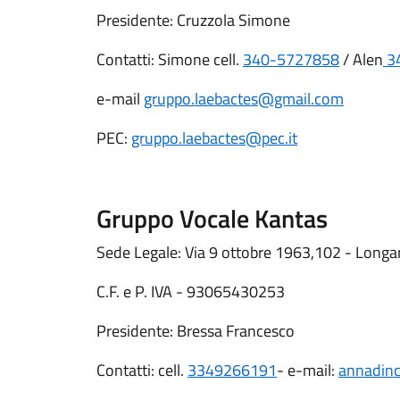
Presidente: Cruzzola Simone
Contatti: Simone cell.
340-5727858
/ Alen
3
e-mail
gruppo.laebactes@gmail.com
PEC:
gruppo.laebactes@pec.it
Gruppo Vocale Kantas
Sede Legale: Via 9 ottobre 1963,102 - Longa
C.F. e P. IVA - 93065430253
Presidente: Bressa Francesco
Contatti: cell.
3349266191
- e-mail:
annadin