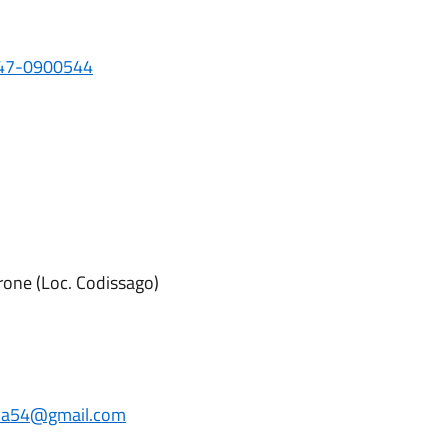
47-0900544
rone (Loc. Codissago)
ca54@gmail.com