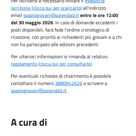
Per iscriversi è necessario inviare il
modulo di
iscrizione (clicca qui per scaricarlo)
all'indirizzo
email
spaziogiovani@aziendalz.it
entro le ore 12:00
del 30 maggio 2026
.
In caso di domande eccedenti i
posti disponibili, farà fede l'ordine cronologico di
ricezione, con priorità ai richiedenti più giovani e a chi
non ha partecipato alle edizioni precedenti
.
P
er ulteriori informazioni si rimanda al relativo
regolamento (clicca qui per consultarlo)
.
Per eventuali richieste di chiarimento è possibile
contattare il numero
3880942626
o scrivere a
spaziogiovani@aziendalz.it
.
A cura di