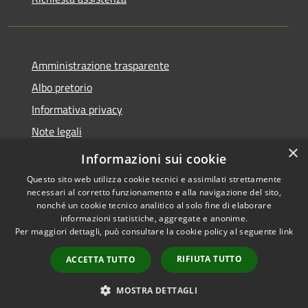
Amministrazione trasparente
Albo pretorio
Informativa privacy
Note legali
×
Dichiarazione di accessibilità
Informazioni sui cookie
Questo sito web utilizza cookie tecnici e assimilati strettamente
necessari al corretto funzionamento e alla navigazione del sito,
nonché un cookie tecnico analitico al solo fine di elaborare
informazioni statistiche, aggregate e anonime.
RSS
Copyright © 2026 • Comune di
Per maggiori dettagli, può consultare la cookie policy al seguente
link
Accessibilità
Longarone • Powered by
Privacy
Municipium
Accesso
•
RIFIUTA TUTTO
ACCETTA TUTTO
Cookie
redazione
Mappa del sito
MOSTRA DETTAGLI