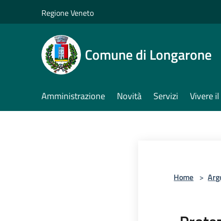
Salta al contenuto principale
Regione Veneto
Comune di Longarone
Amministrazione
Novità
Servizi
Vivere 
Home
>
Arg