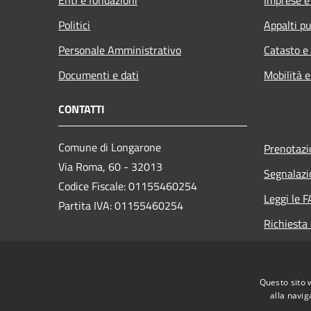
Politici
Appalti pu
Personale Amministrativo
Catasto e
Documenti e dati
Mobilità e
CONTATTI
Comune di Longarone
Prenotaz
Via Roma, 60 - 32013
Segnalazi
Codice Fiscale: 01155460254
Leggi le 
Partita IVA: 01155460254
Richiesta
PEC:
comune.longarone.bl@pecveneto.it
Questo sito 
Centralino Unico:
+39 0437 575811
alla navig