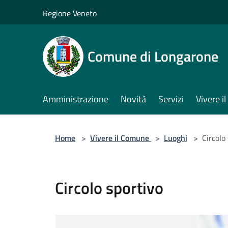
Salta al contenuto principale
Regione Veneto
Comune di Longarone
Amministrazione
Novità
Servizi
Vivere 
Home
>
Vivere il Comune
>
Luoghi
>
Circolo
Circolo sportivo