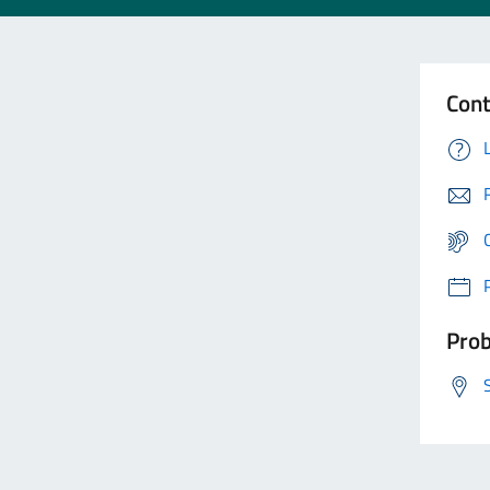
Cont
Prob