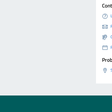
Cont
Prob