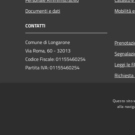
Documenti e dati
Mobilità e
CONTATTI
Comune di Longarone
Prenotaz
Via Roma, 60 - 32013
Segnalazi
Codice Fiscale: 01155460254
Leggi le 
Partita IVA: 01155460254
Richiesta
PEC:
comune.longarone.bl@pecveneto.it
Questo sito 
Centralino Unico:
+39 0437 575811
alla navig