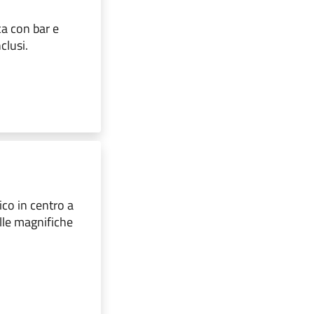
ca con bar e
clusi.
ico in centro a
lle magnifiche