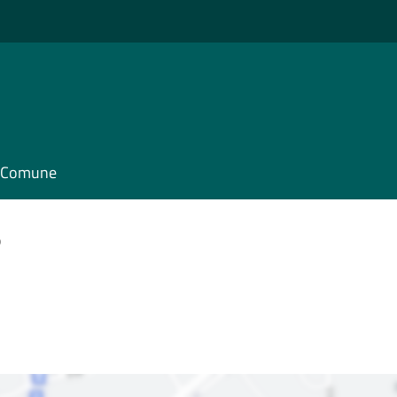
il Comune
o