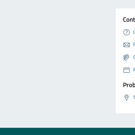
Cont
Prob