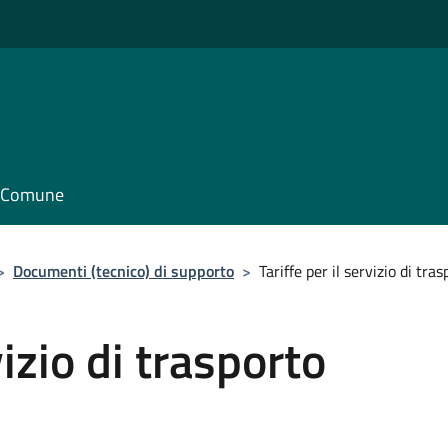
il Comune
>
Documenti (tecnico) di supporto
>
Tariffe per il servizio di tra
vizio di trasporto