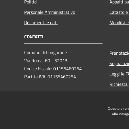
Politici
Appalti pu
Personale Amministrativo
Catasto e
Documenti e dati
Mobilità e
CONTATTI
Comune di Longarone
Prenotaz
Via Roma, 60 - 32013
Segnalazi
Codice Fiscale: 01155460254
Leggi le 
Partita IVA: 01155460254
Richiesta
PEC:
comune.longarone.bl@pecveneto.it
Questo sito 
Centralino Unico:
+39 0437 575811
alla navig