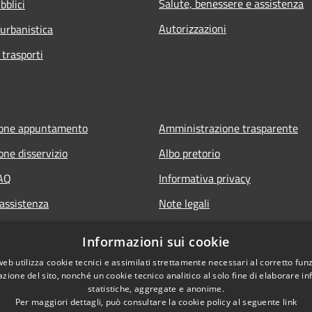
Salute, benessere e assistenza
bblici
Autorizzazioni
 urbanistica
 trasporti
ione appuntamento
Amministrazione trasparente
one disservizio
Albo pretorio
FAQ
Informativa privacy
 assistenza
Note legali
Dichiarazione di accessibilità
Informazioni sui cookie
web utilizza cookie tecnici e assimilati strettamente necessari al corretto fu
azione del sito, nonché un cookie tecnico analitico al solo fine di elaborare i
statistiche, aggregate e anonime.
Per maggiori dettagli, può consultare la cookie policy al seguente
link