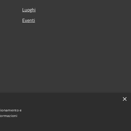
Luoghi
Eventi
×
nzionamento e
nformazioni