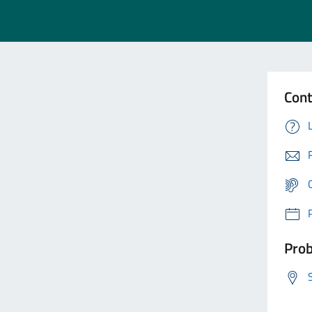
Cont
Prob