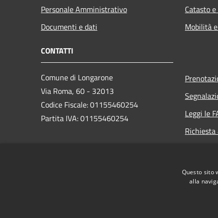
Personale Amministrativo
Catasto e
Documenti e dati
Mobilità e
CONTATTI
Comune di Longarone
Prenotaz
Via Roma, 60 - 32013
Segnalazi
Codice Fiscale: 01155460254
Leggi le 
Partita IVA: 01155460254
Richiesta
PEC:
comune.longarone.bl@pecveneto.it
Questo sito 
Centralino Unico:
+39 0437 575811
alla navig