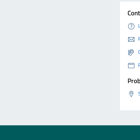
Cont
Prob