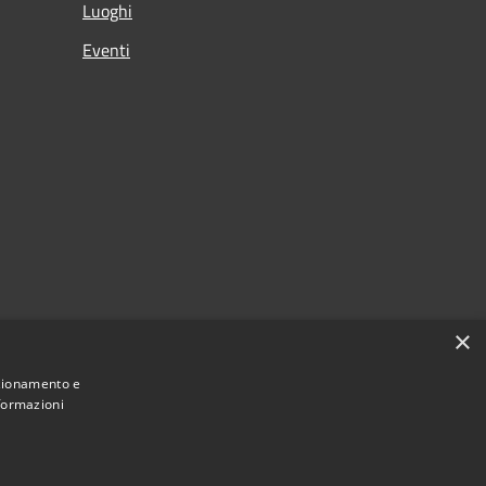
Luoghi
Eventi
×
nzionamento e
nformazioni