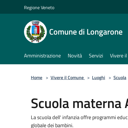
Salta al contenuto principale
Regione Veneto
Comune di Longarone
Amministrazione
Novità
Servizi
Vivere 
Home
>
Vivere il Comune
>
Luoghi
>
Scuola
Scuola materna 
La scuola dell' infanzia offre programmi educ
globale dei bambini.