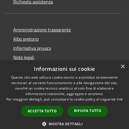
Richiesta assistenza
Amministrazione trasparente
Albo pretorio
Informativa privacy
Note legali
×
Dichiarazione di accessibilità
Informazioni sui cookie
Questo sito web utilizza cookie tecnici e assimilati strettamente
necessari al corretto funzionamento e alla navigazione del sito,
nonché un cookie tecnico analitico al solo fine di elaborare
informazioni statistiche, aggregate e anonime.
RSS
Copyright © 2026 • Comune di
Per maggiori dettagli, può consultare la cookie policy al seguente
link
Accessibilità
Longarone • Powered by
Privacy
Municipium
Accesso
•
RIFIUTA TUTTO
ACCETTA TUTTO
Cookie
redazione
Mappa del sito
MOSTRA DETTAGLI