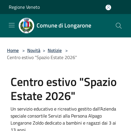
Salta al contenuto principale
Regione Veneto
Comune di Longarone
Home
>
Novità
>
Notizie
>
Centro estivo "Spazio Estate 2026"
Centro estivo "Spazio
Estate 2026"
Un servizio educativo e ricreativo gestito dall'Azienda
speciale consortile Servizi alla Persona Alpago
Longarone Zoldo dedicato a bambini e ragazzi dai 3 ai
13 anni