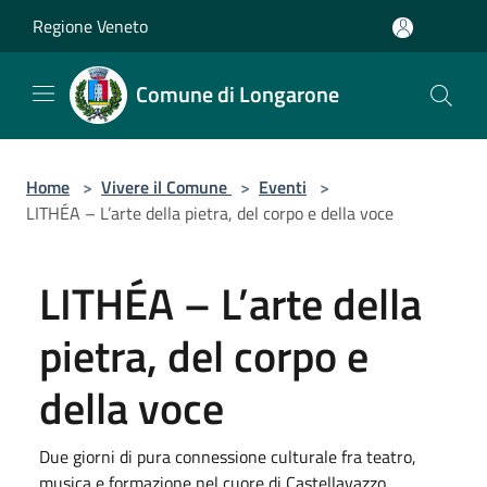
Salta al contenuto principale
Regione Veneto
Comune di Longarone
Home
>
Vivere il Comune
>
Eventi
>
LITHÉA – L’arte della pietra, del corpo e della voce
LITHÉA – L’arte della
pietra, del corpo e
della voce
Due giorni di pura connessione culturale fra teatro,
musica e formazione nel cuore di Castellavazzo