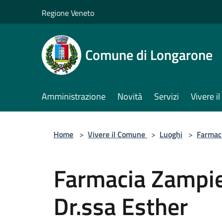
Salta al contenuto principale
Regione Veneto
Comune di Longarone
Amministrazione
Novità
Servizi
Vivere 
Home
>
Vivere il Comune
>
Luoghi
>
Farmac
Farmacia Zampie
Dr.ssa Esther