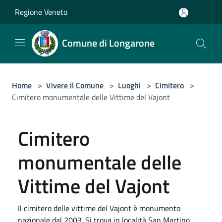
Salta al contenuto principale
Regione Veneto
Comune di Longarone
Home
>
Vivere il Comune
>
Luoghi
>
Cimitero
>
Cimitero monumentale delle Vittime del Vajont
Cimitero
monumentale delle
Vittime del Vajont
Il cimitero delle vittime del Vajont è monumento
nazionale dal 2003. Si trova in località San Martino,