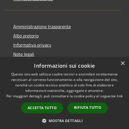
Amministrazione trasparente
Albo pretorio
Informativa privacy
Note legali
×
Dichiarazione di accessibilità
Informazioni sui cookie
Questo sito web utilizza cookie tecnici e assimilati strettamente
necessari al corretto funzionamento e alla navigazione del sito,
nonché un cookie tecnico analitico al solo fine di elaborare
informazioni statistiche, aggregate e anonime.
RSS
Copyright © 2026 • Comune di
Per maggiori dettagli, può consultare la cookie policy al seguente
link
Accessibilità
Longarone • Powered by
Privacy
Municipium
Accesso
•
RIFIUTA TUTTO
ACCETTA TUTTO
Cookie
redazione
Mappa del sito
MOSTRA DETTAGLI