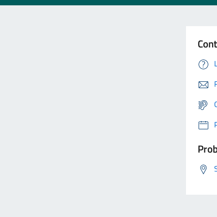
Cont
Prob