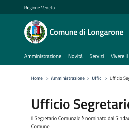
Salta al contenuto principale
Regione Veneto
Comune di Longarone
Amministrazione
Novità
Servizi
Vivere 
Home
>
Amministrazione
>
Uffici
>
Ufficio S
Ufficio Segretar
Il Segretario Comunale è nominato dal Sindaco
Comune