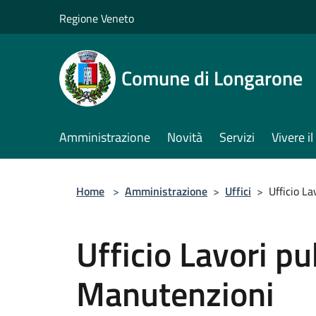
Salta al contenuto principale
Regione Veneto
Comune di Longarone
Amministrazione
Novità
Servizi
Vivere 
Home
>
Amministrazione
>
Uffici
>
Ufficio L
Ufficio Lavori pu
Manutenzioni