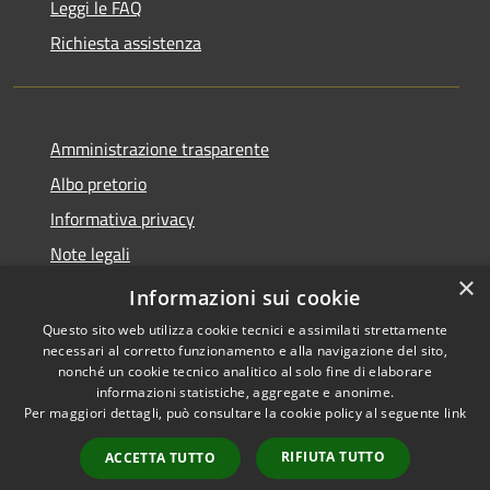
Leggi le FAQ
Richiesta assistenza
Amministrazione trasparente
Albo pretorio
Informativa privacy
Note legali
×
Dichiarazione di accessibilità
Informazioni sui cookie
Questo sito web utilizza cookie tecnici e assimilati strettamente
necessari al corretto funzionamento e alla navigazione del sito,
nonché un cookie tecnico analitico al solo fine di elaborare
informazioni statistiche, aggregate e anonime.
RSS
Copyright © 2026 • Comune di
Per maggiori dettagli, può consultare la cookie policy al seguente
link
Accessibilità
Longarone • Powered by
Privacy
Municipium
Accesso
•
RIFIUTA TUTTO
ACCETTA TUTTO
Cookie
redazione