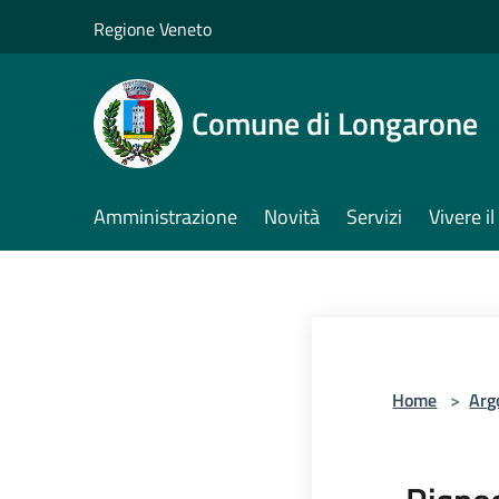
Salta al contenuto principale
Regione Veneto
Comune di Longarone
Amministrazione
Novità
Servizi
Vivere 
Home
>
Arg