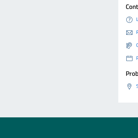
Cont
Prob