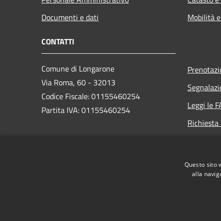
Documenti e dati
Mobilità e
CONTATTI
Comune di Longarone
Prenotaz
Via Roma, 60 - 32013
Segnalazi
Codice Fiscale: 01155460254
Leggi le 
Partita IVA: 01155460254
Richiesta
PEC:
comune.longarone.bl@pecveneto.it
Questo sito 
Centralino Unico:
+39 0437 575811
alla navig