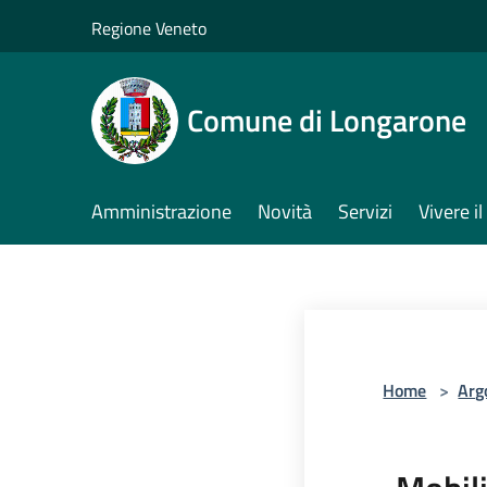
Salta al contenuto principale
Regione Veneto
Comune di Longarone
Amministrazione
Novità
Servizi
Vivere 
Home
>
Arg