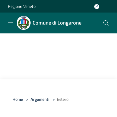
Salta al contenuto principale
Regione Veneto
Comune di Longarone
Home
>
Argomenti
>
Estero