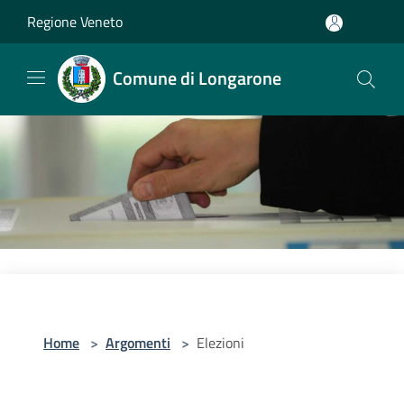
Salta al contenuto principale
Regione Veneto
Comune di Longarone
Home
>
Argomenti
>
Elezioni