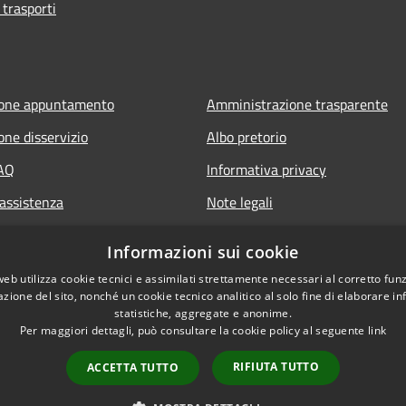
 trasporti
ione appuntamento
Amministrazione trasparente
one disservizio
Albo pretorio
FAQ
Informativa privacy
 assistenza
Note legali
Dichiarazione di accessibilità
Informazioni sui cookie
web utilizza cookie tecnici e assimilati strettamente necessari al corretto fu
azione del sito, nonché un cookie tecnico analitico al solo fine di elaborare i
statistiche, aggregate e anonime.
Per maggiori dettagli, può consultare la cookie policy al seguente
link
RIFIUTA TUTTO
ACCETTA TUTTO
l sito
Copyright © 2026 • Comune di 