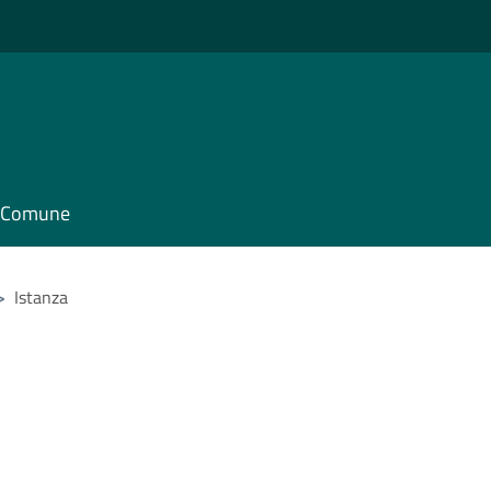
il Comune
>
Istanza