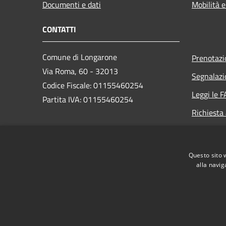
Documenti e dati
Mobilità e
CONTATTI
Comune di Longarone
Prenotaz
Via Roma, 60 - 32013
Segnalazi
Codice Fiscale: 01155460254
Leggi le 
Partita IVA: 01155460254
Richiesta
PEC:
comune.longarone.bl@pecveneto.it
Questo sito 
Centralino Unico:
+39 0437 575811
alla navig
RSS
Accessibilità
Privacy
Cookie
Mappa de