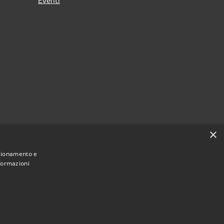
×
nzionamento e
nformazioni
Municipium
Accesso redazione
Longarone • Powered by
•