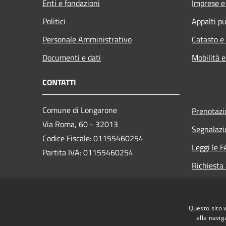
Enti e fondazioni
Imprese 
Politici
Appalti pu
Personale Amministrativo
Catasto e
Documenti e dati
Mobilità e
CONTATTI
Comune di Longarone
Prenotaz
Via Roma, 60 - 32013
Segnalazi
Codice Fiscale: 01155460254
Leggi le 
Partita IVA: 01155460254
Richiesta
PEC:
comune.longarone.bl@pecveneto.it
Questo sito 
Centralino Unico:
+39 0437 575811
alla navig