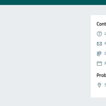
Cont
Prob