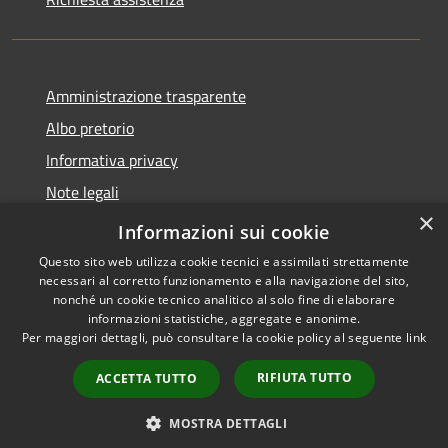
Amministrazione trasparente
Albo pretorio
Informativa privacy
Note legali
×
Dichiarazione di accessibilità
Informazioni sui cookie
Questo sito web utilizza cookie tecnici e assimilati strettamente
necessari al corretto funzionamento e alla navigazione del sito,
nonché un cookie tecnico analitico al solo fine di elaborare
informazioni statistiche, aggregate e anonime.
RSS
Copyright © 2026 • Comune di
Per maggiori dettagli, può consultare la cookie policy al seguente
link
Accessibilità
Longarone • Powered by
Privacy
Municipium
Accesso
•
RIFIUTA TUTTO
ACCETTA TUTTO
Cookie
redazione
Mappa del sito
MOSTRA DETTAGLI