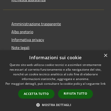
Amministrazione trasparente
Albo pretorio
Informativa privacy
Note legali
×
Dichiarazione di accessibilità
Informazioni sui cookie
Questo sito web utilizza cookie tecnici e assimilati strettamente
necessari al corretto funzionamento e alla navigazione del sito,
nonché un cookie tecnico analitico al solo fine di elaborare
informazioni statistiche, aggregate e anonime.
RSS
Copyright © 2026 • Comune di
Per maggiori dettagli, può consultare la cookie policy al seguente
link
Accessibilità
Longarone • Powered by
Privacy
Municipium
Accesso
•
RIFIUTA TUTTO
ACCETTA TUTTO
Cookie
redazione
Mappa del sito
MOSTRA DETTAGLI