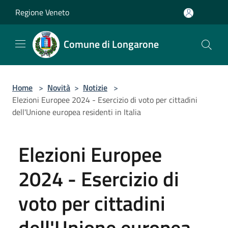
Salta al contenuto principale
Regione Veneto
Comune di Longarone
Home
>
Novità
>
Notizie
>
Elezioni Europee 2024 - Esercizio di voto per cittadini
dell'Unione europea residenti in Italia
Elezioni Europee
2024 - Esercizio di
voto per cittadini
dell'Unione europea