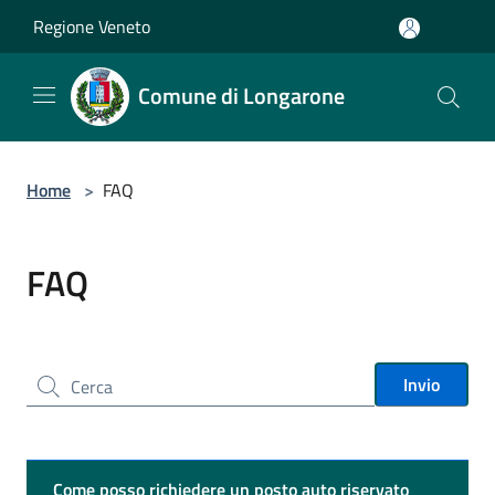
Salta al contenuto principale
Regione Veneto
Comune di Longarone
Home
>
FAQ
FAQ
Cerca nel sito
Invio
Come posso richiedere un posto auto riservato