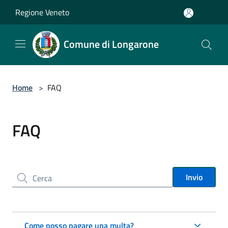
Salta al contenuto principale
Regione Veneto
Comune di Longarone
Home
>
FAQ
FAQ
Cerca nel sito
Invio
Come posso pagare una multa?