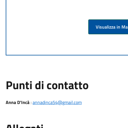
Visualizza in M
Punti di contatto
Anna D'Incà
:
annadinca54@gmail.com