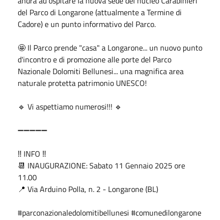
andrà ad ospitare la nuova sede del nucleo Carabinieri 
del Parco di Longarone (attualmente a Termine di 
Cadore) e un punto informativo del Parco.
🤩
 Il Parco prende "casa" a Longarone... un nuovo punto 
d'incontro e di promozione alle porte del Parco 
Nazionale Dolomiti Bellunesi... una magnifica area 
naturale protetta patrimonio UNESCO!
🔹
 Vi aspettiamo numerosi!!! 
🔹
➖
➖
➖
➖
➖
‼️
 INFO 
‼️
📆
 INAUGURAZIONE: Sabato 11 Gennaio 2025 ore 
11.00
📍
 Via Arduino Polla, n. 2 - Longarone (BL)
#parconazionaledolomitibellunesi #comunedilongarone 