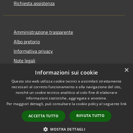
Richiesta assistenza
Amministrazione trasparente
Albo pretorio
Informativa privacy
Note legali
×
Dichiarazione di accessibilità
Informazioni sui cookie
Questo sito web utilizza cookie tecnici e assimilati strettamente
necessari al corretto funzionamento e alla navigazione del sito,
nonché un cookie tecnico analitico al solo fine di elaborare
informazioni statistiche, aggregate e anonime.
RSS
Copyright © 2026 • Comune di
Per maggiori dettagli, può consultare la cookie policy al seguente
link
Accessibilità
Longarone • Powered by
Privacy
Municipium
Accesso
•
RIFIUTA TUTTO
ACCETTA TUTTO
Cookie
redazione
Mappa del sito
MOSTRA DETTAGLI