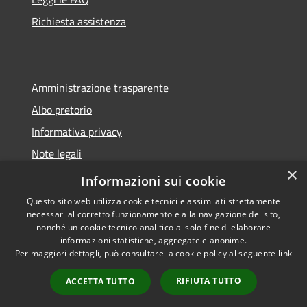
Richiesta assistenza
Amministrazione trasparente
Albo pretorio
Informativa privacy
Note legali
×
Dichiarazione di accessibilità
Informazioni sui cookie
Questo sito web utilizza cookie tecnici e assimilati strettamente
necessari al corretto funzionamento e alla navigazione del sito,
nonché un cookie tecnico analitico al solo fine di elaborare
informazioni statistiche, aggregate e anonime.
RSS
Copyright © 2026 • Comune di
Per maggiori dettagli, può consultare la cookie policy al seguente
link
Accessibilità
Longarone • Powered by
Privacy
Municipium
Accesso
•
RIFIUTA TUTTO
ACCETTA TUTTO
Cookie
redazione