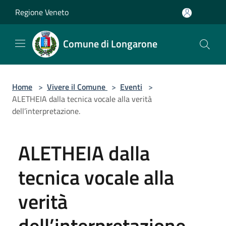
Salta al contenuto principale
Regione Veneto
Comune di Longarone
Home
>
Vivere il Comune
>
Eventi
>
ALETHEIA dalla tecnica vocale alla verità
dell’interpretazione.
ALETHEIA dalla
tecnica vocale alla
verità
dell’interpretazione.