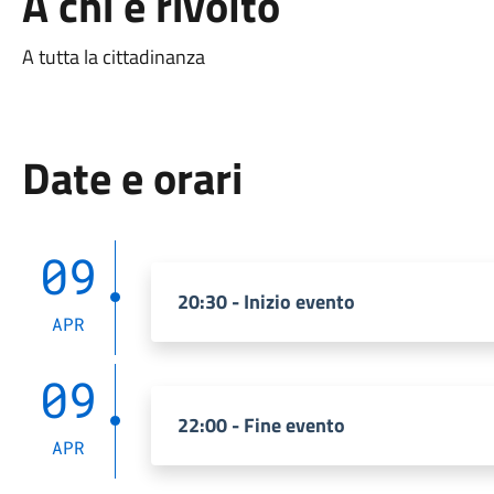
A chi è rivolto
A tutta la cittadinanza
Date e orari
09
20:30 - Inizio evento
APR
09
22:00 - Fine evento
APR