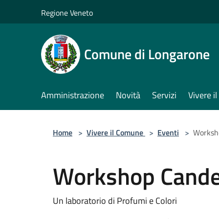
Salta al contenuto principale
Regione Veneto
Comune di Longarone
Amministrazione
Novità
Servizi
Vivere 
Home
>
Vivere il Comune
>
Eventi
>
Worksho
Workshop Candel
Un laboratorio di Profumi e Colori