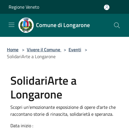
Salta al contenuto principale
Regione Veneto
Comune di Longarone
Home
>
Vivere il Comune
>
Eventi
>
SolidariArte a Longarone
SolidariArte a
Longarone
Scopri un'emozionante esposizione di opere d'arte che
raccontano storie di rinascita, solidarietà e speranza.
Data inizio :